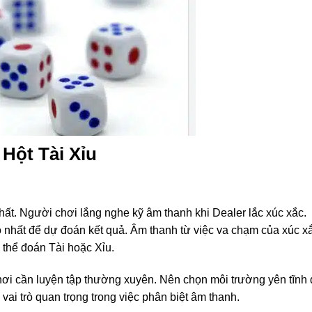
Hột Tài Xỉu
ất. Người chơi lắng nghe kỹ âm thanh khi Dealer lắc xúc xắc.
ỏ nhất để dự đoán kết quả. Âm thanh từ việc va chạm của xúc x
ó thể đoán Tài hoặc Xỉu.
ơi cần luyện tập thường xuyên. Nên chọn môi trường yên tĩnh 
ai trò quan trọng trong việc phân biệt âm thanh.