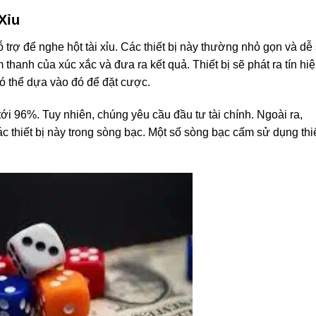
Xỉu
 trợ để nghe hột tài xỉu. Các thiết bị này thường nhỏ gọn và dễ
hanh của xúc xắc và đưa ra kết quả. Thiết bị sẽ phát ra tín hi
ó thể dựa vào đó để đặt cược.
 tới 96%. Tuy nhiên, chúng yêu cầu đầu tư tài chính. Ngoài ra,
c thiết bị này trong sòng bạc. Một số sòng bạc cấm sử dụng thi