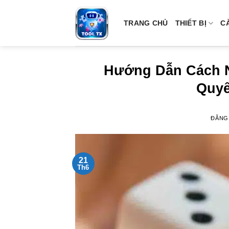
Bỏ
qua
TRANG CHỦ
THIẾT BỊ
C
nội
dung
Hướng Dẫn Cách Ng
Quyế
ĐĂNG
21
Th6