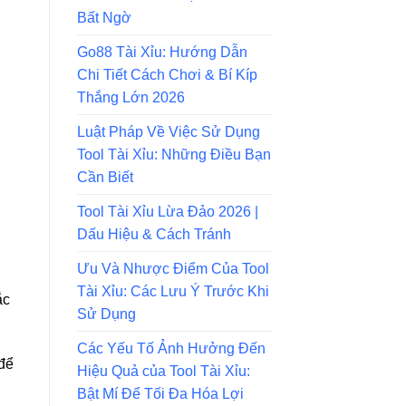
Bất Ngờ
Go88 Tài Xỉu: Hướng Dẫn
Chi Tiết Cách Chơi & Bí Kíp
Thắng Lớn 2026
Luật Pháp Về Việc Sử Dụng
Tool Tài Xỉu: Những Điều Bạn
Cần Biết
Tool Tài Xỉu Lừa Đảo 2026 |
Dấu Hiệu & Cách Tránh
Ưu Và Nhược Điểm Của Tool
Tài Xỉu: Các Lưu Ý Trước Khi
ắc
Sử Dụng
Các Yếu Tố Ảnh Hưởng Đến
để
Hiệu Quả của Tool Tài Xỉu:
Bật Mí Để Tối Đa Hóa Lợi