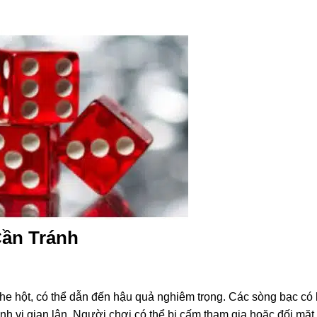
Cần Tránh
ghe hột, có thể dẫn đến hậu quả nghiêm trọng. Các sòng bạc có
nh vi gian lận. Người chơi có thể bị cấm tham gia hoặc đối mặt