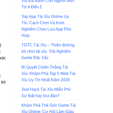
Xỉu Đá Bánh Cho Người Mới:
Từ A Đến Z
Top App Tài Xỉu Online Uy
Tín: Cách Chơi Và Kinh
Nghiệm Chọn Lựa App Phù
Hợp
TDTC Tài Xỉu – Thiên đường
ỹ
trò chơi tài xỉu. Trải Nghiệm
c
Game Đặc Sắc
 xác
Bí Quyết Chiến Thắng Tài
Xỉu: Khám Phá Top 5 Web Tài
c
Xỉu Uy Tín Nhất Năm 2026
 trò
Tool Hack Tài Xỉu Miễn Phí:
Sự thật hay lừa đảo?
Khám Phá Thế Giới Game Tài
Xỉu Online: Cơ Hội Làm Giàu