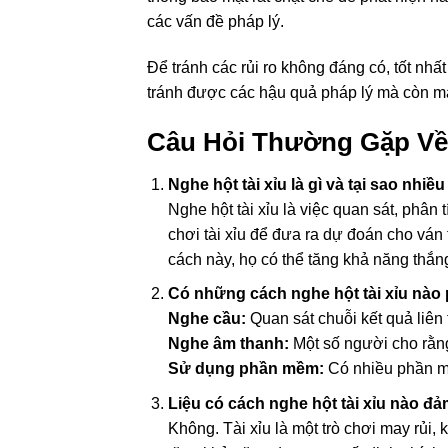
các vấn đề pháp lý.
Để tránh các rủi ro không đáng có, tốt nhấ
tránh được các hậu quả pháp lý mà còn man
Câu Hỏi Thường Gặp Về 
Nghe hột tài xỉu là gì và tại sao nh
Nghe hột tài xỉu là việc quan sát, phân 
chơi tài xỉu để đưa ra dự đoán cho ván 
cách này, họ có thể tăng khả năng thắn
Có những cách nghe hột tài xỉu nào
Nghe cầu:
Quan sát chuỗi kết quả liên 
Nghe âm thanh:
Một số người cho rằng
Sử dụng phần mềm:
Có nhiều phần mề
Liệu có cách nghe hột tài xỉu nào đ
Không. Tài xỉu là một trò chơi may rủi,