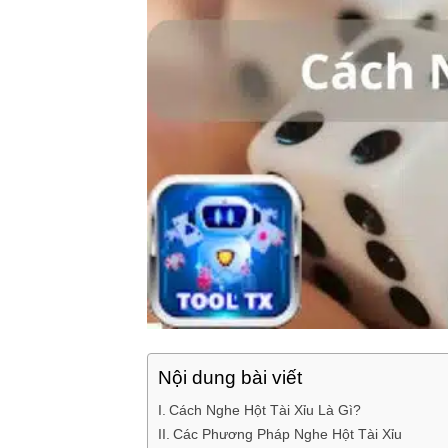
Nội dung bài viết
Cách Nghe Hột Tài Xỉu Là Gì?
Các Phương Pháp Nghe Hột Tài Xỉu