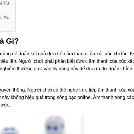
i Xỉu
i Xỉu
à Gì?
i dùng để đoán kết quả dựa trên âm thanh của xúc xắc khi lắc. K
 nhiều lần. Người chơi phải phân biệt được âm thanh của xúc xắ
 nghiệm thường dựa vào kỹ năng này để đưa ra dự đoán chính
truyền thống. Người chơi có thể nghe trực tiếp âm thanh của xú
t này không hiệu quả trong sòng bạc online. Âm thanh trong các
trước.