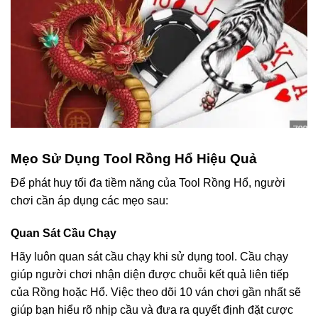
Mẹo Sử Dụng Tool Rồng Hổ Hiệu Quả
Để phát huy tối đa tiềm năng của Tool Rồng Hổ, người
chơi cần áp dụng các mẹo sau:
Quan Sát Cầu Chạy
Hãy luôn quan sát cầu chạy khi sử dụng tool. Cầu chạy
giúp người chơi nhận diện được chuỗi kết quả liên tiếp
của Rồng hoặc Hổ. Việc theo dõi 10 ván chơi gần nhất sẽ
giúp bạn hiểu rõ nhịp cầu và đưa ra quyết định đặt cược