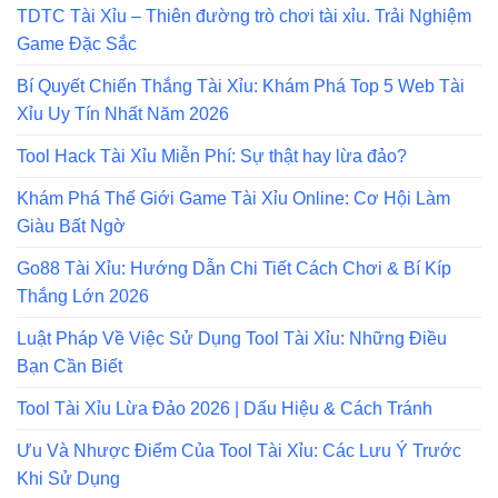
TDTC Tài Xỉu – Thiên đường trò chơi tài xỉu. Trải Nghiệm
Game Đặc Sắc
Bí Quyết Chiến Thắng Tài Xỉu: Khám Phá Top 5 Web Tài
Xỉu Uy Tín Nhất Năm 2026
Tool Hack Tài Xỉu Miễn Phí: Sự thật hay lừa đảo?
Khám Phá Thế Giới Game Tài Xỉu Online: Cơ Hội Làm
Giàu Bất Ngờ
Go88 Tài Xỉu: Hướng Dẫn Chi Tiết Cách Chơi & Bí Kíp
Thắng Lớn 2026
Luật Pháp Về Việc Sử Dụng Tool Tài Xỉu: Những Điều
Bạn Cần Biết
Tool Tài Xỉu Lừa Đảo 2026 | Dấu Hiệu & Cách Tránh
Ưu Và Nhược Điểm Của Tool Tài Xỉu: Các Lưu Ý Trước
Khi Sử Dụng