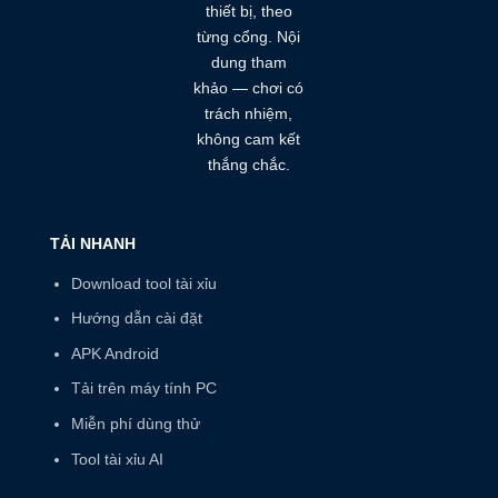
thiết bị, theo
từng cổng. Nội
dung tham
khảo — chơi có
trách nhiệm,
không cam kết
thắng chắc.
TẢI NHANH
Download tool tài xỉu
Hướng dẫn cài đặt
APK Android
Tải trên máy tính PC
Miễn phí dùng thử
Tool tài xỉu AI