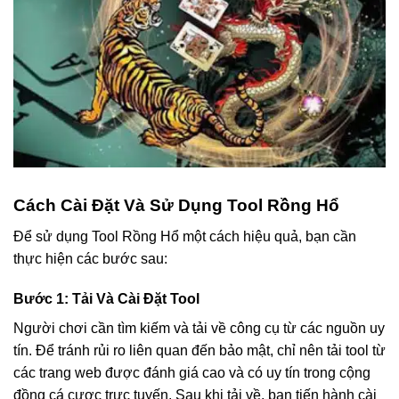
Cách Cài Đặt Và Sử Dụng Tool Rồng Hổ
Để sử dụng Tool Rồng Hổ một cách hiệu quả, bạn cần
thực hiện các bước sau:
Bước 1: Tải Và Cài Đặt Tool
Người chơi cần tìm kiếm và tải về công cụ từ các nguồn uy
tín. Để tránh rủi ro liên quan đến bảo mật, chỉ nên tải tool từ
các trang web được đánh giá cao và có uy tín trong cộng
đồng cá cược trực tuyến. Sau khi tải về, bạn tiến hành cài