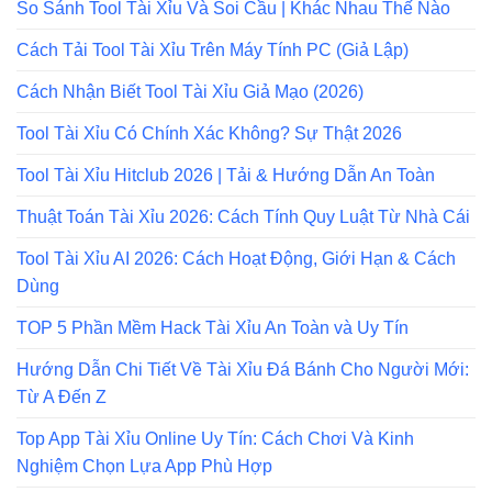
So Sánh Tool Tài Xỉu Và Soi Cầu | Khác Nhau Thế Nào
Cách Tải Tool Tài Xỉu Trên Máy Tính PC (Giả Lập)
Cách Nhận Biết Tool Tài Xỉu Giả Mạo (2026)
Tool Tài Xỉu Có Chính Xác Không? Sự Thật 2026
Tool Tài Xỉu Hitclub 2026 | Tải & Hướng Dẫn An Toàn
Thuật Toán Tài Xỉu 2026: Cách Tính Quy Luật Từ Nhà Cái
Tool Tài Xỉu AI 2026: Cách Hoạt Động, Giới Hạn & Cách
Dùng
TOP 5 Phần Mềm Hack Tài Xỉu An Toàn và Uy Tín
Hướng Dẫn Chi Tiết Về Tài Xỉu Đá Bánh Cho Người Mới:
Từ A Đến Z
Top App Tài Xỉu Online Uy Tín: Cách Chơi Và Kinh
Nghiệm Chọn Lựa App Phù Hợp