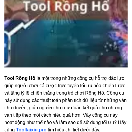
Tool Rồng Hổ
là một trong những công cụ hỗ trợ đắc lực
giúp người chơi cá cược trực tuyến tối ưu hóa chiến lược
và tăng tỷ lệ chiến thắng trong trò chơi Rồng Hổ. Công cụ
này sử dụng các thuật toán phân tích dữ liệu từ những ván
chơi trước, giúp người chơi dự đoán kết quả cho những
ván tiếp theo một cách hiệu quả hơn. Vậy công cụ này
hoạt động như thế nào và làm sao để sử dụng tối ưu? Hãy
cùng
Tooltaixiu.pro
tìm hiểu chi tiết dưới đây.