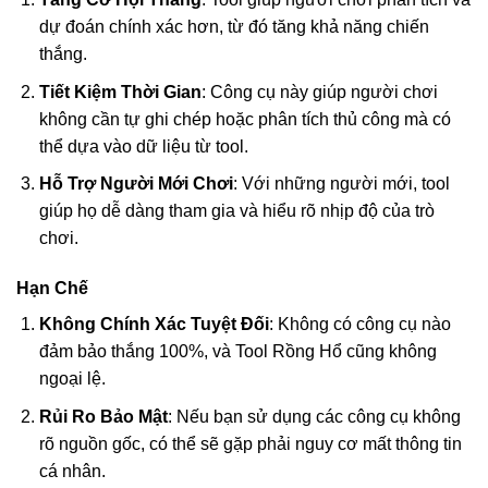
dự đoán chính xác hơn, từ đó tăng khả năng chiến
thắng.
Tiết Kiệm Thời Gian
: Công cụ này giúp người chơi
không cần tự ghi chép hoặc phân tích thủ công mà có
thể dựa vào dữ liệu từ tool.
Hỗ Trợ Người Mới Chơi
: Với những người mới, tool
giúp họ dễ dàng tham gia và hiểu rõ nhịp độ của trò
chơi​.
Hạn Chế
Không Chính Xác Tuyệt Đối
: Không có công cụ nào
đảm bảo thắng 100%, và Tool Rồng Hổ cũng không
ngoại lệ.
Rủi Ro Bảo Mật
: Nếu bạn sử dụng các công cụ không
rõ nguồn gốc, có thể sẽ gặp phải nguy cơ mất thông tin
cá nhân.