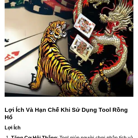
Lợi Ích Và Hạn Chế Khi Sử Dụng Tool Rồng
Hổ
Lợi Ích
Tăng Cơ Hội Thắng
: Tool giúp người chơi phân tích và