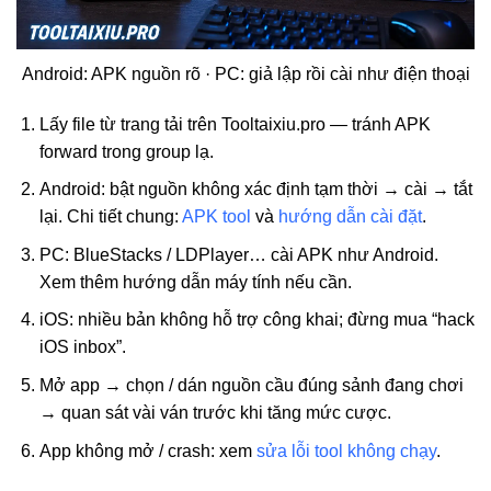
Android: APK nguồn rõ · PC: giả lập rồi cài như điện thoại
Lấy file từ trang tải trên Tooltaixiu.pro — tránh APK
forward trong group lạ.
Android: bật nguồn không xác định tạm thời → cài → tắt
lại. Chi tiết chung:
APK tool
và
hướng dẫn cài đặt
.
PC: BlueStacks / LDPlayer… cài APK như Android.
Xem thêm hướng dẫn máy tính nếu cần.
iOS: nhiều bản không hỗ trợ công khai; đừng mua “hack
iOS inbox”.
Mở app → chọn / dán nguồn cầu đúng sảnh đang chơi
→ quan sát vài ván trước khi tăng mức cược.
App không mở / crash: xem
sửa lỗi tool không chạy
.