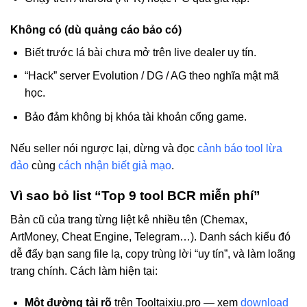
Không có (dù quảng cáo bảo có)
Biết trước lá bài chưa mở trên live dealer uy tín.
“Hack” server Evolution / DG / AG theo nghĩa mật mã
học.
Bảo đảm không bị khóa tài khoản cổng game.
Nếu seller nói ngược lại, dừng và đọc
cảnh báo tool lừa
đảo
cùng
cách nhận biết giả mạo
.
Vì sao bỏ list “Top 9 tool BCR miễn phí”
Bản cũ của trang từng liệt kê nhiều tên (Chemax,
ArtMoney, Cheat Engine, Telegram…). Danh sách kiểu đó
dễ đẩy bạn sang file lạ, copy trùng lời “uy tín”, và làm loãng
trang chính. Cách làm hiện tại:
Một đường tải rõ
trên Tooltaixiu.pro — xem
download