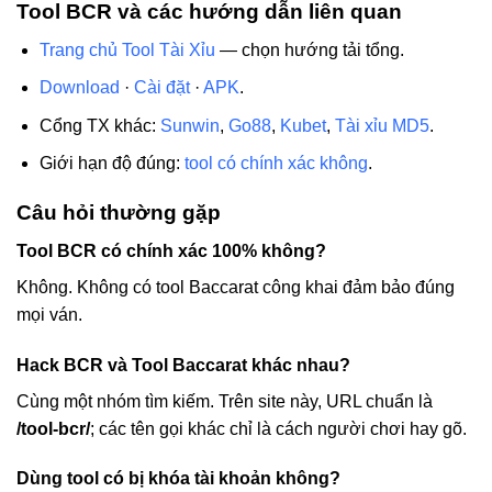
Tool BCR và các hướng dẫn liên quan
Trang chủ Tool Tài Xỉu
— chọn hướng tải tổng.
Download
·
Cài đặt
·
APK
.
Cổng TX khác:
Sunwin
,
Go88
,
Kubet
,
Tài xỉu MD5
.
Giới hạn độ đúng:
tool có chính xác không
.
Câu hỏi thường gặp
Tool BCR có chính xác 100% không?
Không. Không có tool Baccarat công khai đảm bảo đúng
mọi ván.
Hack BCR và Tool Baccarat khác nhau?
Cùng một nhóm tìm kiếm. Trên site này, URL chuẩn là
/tool-bcr/
; các tên gọi khác chỉ là cách người chơi hay gõ.
Dùng tool có bị khóa tài khoản không?