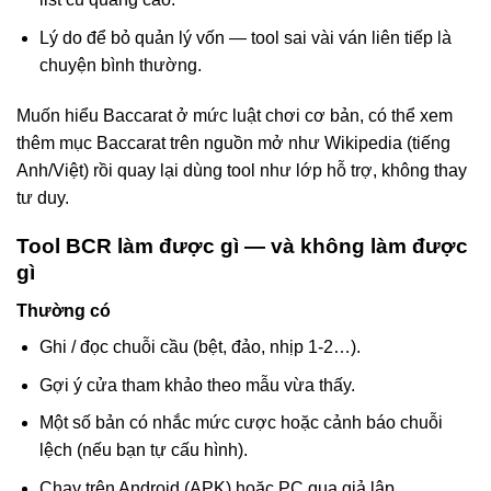
Lý do để bỏ quản lý vốn — tool sai vài ván liên tiếp là
chuyện bình thường.
Muốn hiểu Baccarat ở mức luật chơi cơ bản, có thể xem
thêm mục Baccarat trên nguồn mở như Wikipedia (tiếng
Anh/Việt) rồi quay lại dùng tool như lớp hỗ trợ, không thay
tư duy.
Tool BCR làm được gì — và không làm được
gì
Thường có
Ghi / đọc chuỗi cầu (bệt, đảo, nhịp 1-2…).
Gợi ý cửa tham khảo theo mẫu vừa thấy.
Một số bản có nhắc mức cược hoặc cảnh báo chuỗi
lệch (nếu bạn tự cấu hình).
Chạy trên Android (APK) hoặc PC qua giả lập.