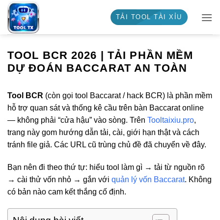
Bỏ
TẢI TOOL TÀI XỈU
qua
nội
dung
TOOL BCR 2026 | TẢI PHẦN MỀM
DỰ ĐOÁN BACCARAT AN TOÀN
Tool BCR
(còn gọi tool Baccarat / hack BCR) là phần mềm
hỗ trợ quan sát và thống kê cầu trên bàn Baccarat online
— không phải “cửa hậu” vào sòng. Trên
Tooltaixiu.pro
,
trang này gom hướng dẫn tải, cài, giới hạn thật và cách
tránh file giả. Các URL cũ trùng chủ đề đã chuyển về đây.
Bạn nên đi theo thứ tự: hiểu tool làm gì → tải từ nguồn rõ
→ cài thử vốn nhỏ → gắn với
quản lý vốn Baccarat
. Không
có bản nào cam kết thắng cố định.