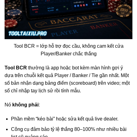
Tool BCR = lớp hỗ trợ đọc cầu, không cam kết cửa
Player/Banker chắc thắng
Tool BCR
thường là app hoặc bot kèm màn hình gợi ý
dựa trên chuỗi kết quả Player / Banker / Tie gần nhất. Một
số bản nhận dạng bảng điểm (scoreboard) trên video; một
số chỉ nhập tay lịch sử rồi tính mẫu.
Nó
không phải
:
Phần mềm “kéo bài” hoặc sửa kết quả live dealer.
Công cụ đảm bảo tỷ lệ thắng 80–100% như nhiều bài
list cũ quảng cáo.