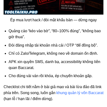
Ép mua lượt hack / đòi mật khẩu bàn — dừng ngay
Quảng cáo “kéo vào bờ”, “80–100% đúng”, “không bao
giờ thua”.
Đòi đăng nhập tài khoản nhà cái / OTP “để đồng bộ”.
Chỉ có Zalo/Telegram, không neo về domain ổn định.
APK xin quyền SMS, danh bạ, accessibility không liên
quan Baccarat.
Cho đúng vài ván rồi khóa, ép chuyển khoản gấp.
Checklist chi tiết nằm ở bài giả mạo và bài lừa đảo đã link
phía trên. Song song, luôn gắn
khung quản lý vốn Baccarat
(hạn lỗ / hạn lãi / điểm dừng).