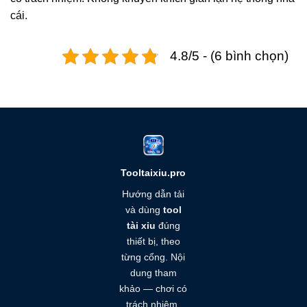
cái.
4.8/5 - (6 bình chọn)
Tooltaixiu.pro
Hướng dẫn tải
và dùng
tool
tài xỉu
đúng
thiết bị, theo
từng cổng. Nội
dung tham
khảo — chơi có
trách nhiệm,