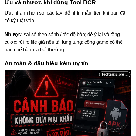
Ưu và nhược khi dùng Tool BCR
Ưu:
nhanh hơn soi cầu tay; dễ nhìn mẫu; tiện khi bạn đã
có kỷ luật vốn.
Nhược:
sai số theo sảnh / tốc độ bàn; dễ ỷ lại và tăng
cược; rủi ro file giả nếu tải lung tung; cổng game có thể
hạn chế hành vi bất thường.
An toàn & dấu hiệu kém uy tín