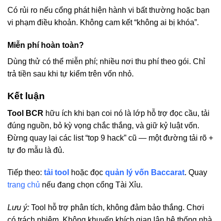
Có rủi ro nếu cổng phát hiện hành vi bất thường hoặc bạn
vi phạm điều khoản. Không cam kết “không ai bị khóa”.
Miễn phí hoàn toàn?
Dùng thử có thể miễn phí; nhiều nơi thu phí theo gói. Chỉ
trả tiền sau khi tự kiểm trên vốn nhỏ.
Kết luận
Tool BCR
hữu ích khi bạn coi nó là lớp hỗ trợ đọc cầu, tải
đúng nguồn, bỏ kỳ vọng chắc thắng, và giữ kỷ luật vốn.
Đừng quay lại các list “top 9 hack” cũ — một đường tải rõ +
tự đo mẫu là đủ.
Tiếp theo:
tải tool
hoặc đọc
quản lý vốn Baccarat
. Quay
trang chủ
nếu đang chọn cổng Tài Xỉu.
Lưu ý:
Tool hỗ trợ phân tích, không đảm bảo thắng. Chơi
có trách nhiệm. Không khuyến khích gian lận hệ thống nhà