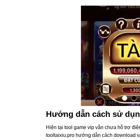
Hướng dẫn cách sử dụn
Hiện tại tool game vip vẫn chưa hỗ trợ điệ
tooltaixiu.pro hướng dẫn cách download v