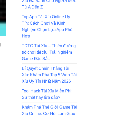
Xỉu Đá Bánh Cho Người Mới:
Từ A Đến Z
Top App Tài Xỉu Online Uy
Tín: Cách Chơi Và Kinh
Nghiệm Chọn Lựa App Phù
Hợp
i
TDTC Tài Xỉu – Thiên đường
trò chơi tài xỉu. Trải Nghiệm
Game Đặc Sắc
Bí Quyết Chiến Thắng Tài
Xỉu: Khám Phá Top 5 Web Tài
Xỉu Uy Tín Nhất Năm 2026
Tool Hack Tài Xỉu Miễn Phí:
Sự thật hay lừa đảo?
Khám Phá Thế Giới Game Tài
Xỉu Online: Cơ Hội Làm Giàu