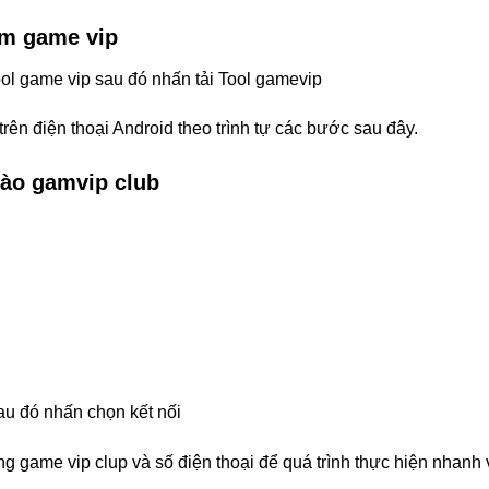
ềm game vip
ool game vip sau đó nhấn tải Tool gamevip
 trên điện thoại Android theo trình tự các bước sau đây.
vào gamvip club
sau đó nhấn chọn kết nối
ng game vip clup và số điện thoại để quá trình thực hiện nhanh 