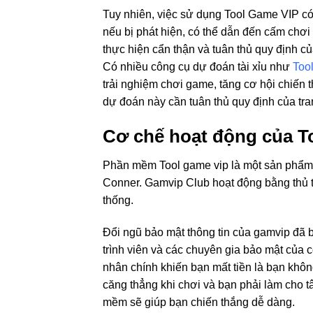
Tuy nhiên, việc sử dụng Tool Game VIP có 
nếu bị phát hiện, có thể dẫn đến cấm chơi
thực hiện cẩn thận và tuân thủ quy định của
Có nhiều công cụ dự đoán tài xỉu như
Too
trải nghiệm chơi game, tăng cơ hội chiến th
dự đoán này cần tuân thủ quy định của tr
Cơ chế hoạt động của T
Phần mềm Tool game vip là một sản phẩm đ
Conner. Gamvip Club hoạt động bằng thủ t
thống.
Đổi ngũ bảo mật thông tin của gamvip đã 
trình viên và các chuyên gia bảo mật của
nhân chính khiến bạn mất tiền là bạn khôn
căng thẳng khi chơi và bạn phải làm cho tâ
mềm sẽ giúp bạn chiến thắng dễ dàng.