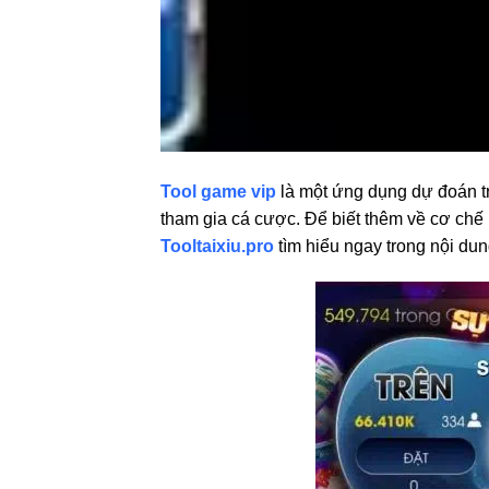
Tool game vip
là một ứng dụng dự đoán t
tham gia cá cược. Để biết thêm về cơ ch
Tooltaixiu.pro
tìm hiểu ngay trong nội du