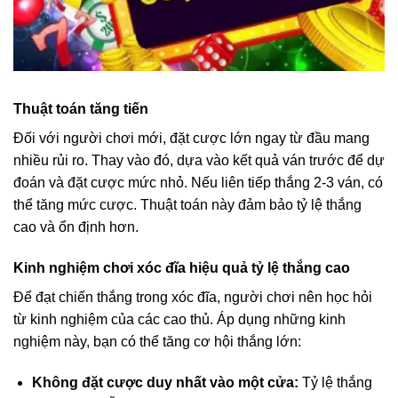
Thuật toán tăng tiến
Đối với người chơi mới, đặt cược lớn ngay từ đầu mang
nhiều rủi ro. Thay vào đó, dựa vào kết quả ván trước để dự
đoán và đặt cược mức nhỏ. Nếu liên tiếp thắng 2-3 ván, có
thể tăng mức cược. Thuật toán này đảm bảo tỷ lệ thắng
cao và ổn định hơn.
Kinh nghiệm chơi xóc đĩa hiệu quả tỷ lệ thắng cao
Để đạt chiến thắng trong xóc đĩa, người chơi nên học hỏi
từ kinh nghiệm của các cao thủ. Áp dụng những kinh
nghiệm này, bạn có thể tăng cơ hội thắng lớn:
Không đặt cược duy nhất vào một cửa:
Tỷ lệ thắng