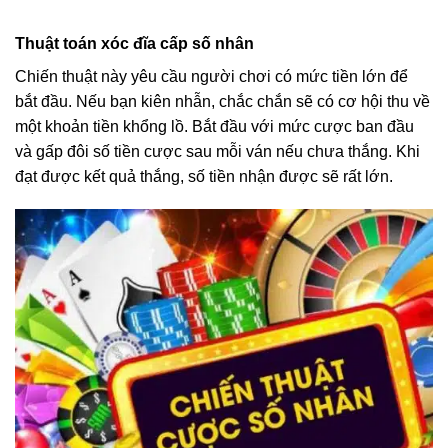
Thuật toán xóc đĩa cấp số nhân
Chiến thuật này yêu cầu người chơi có mức tiền lớn để
bắt đầu. Nếu bạn kiên nhẫn, chắc chắn sẽ có cơ hội thu về
một khoản tiền khổng lồ. Bắt đầu với mức cược ban đầu
và gấp đôi số tiền cược sau mỗi ván nếu chưa thắng. Khi
đạt được kết quả thắng, số tiền nhận được sẽ rất lớn.