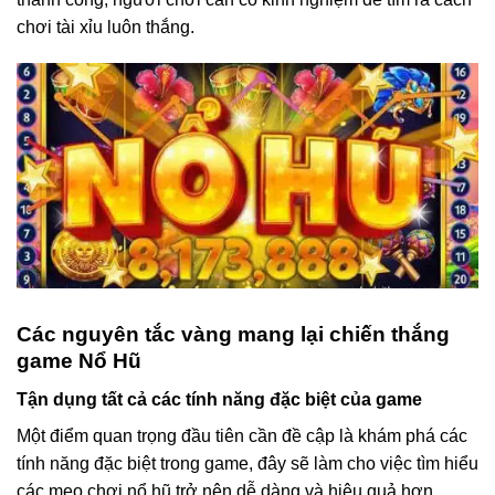
chơi tài xỉu luôn thắng.
Các nguyên tắc vàng mang lại chiến thắng
game Nổ Hũ
Tận dụng tất cả các tính năng đặc biệt của game
Một điểm quan trọng đầu tiên cần đề cập là khám phá các
tính năng đặc biệt trong game, đây sẽ làm cho việc tìm hiểu
các mẹo chơi nổ hũ trở nên dễ dàng và hiệu quả hơn.