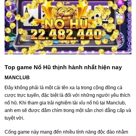
Top game Nổ Hũ thịnh hành nhất hiện nay
MANCLUB
Đây không phải là một cái tên xa lạ trong cộng đồng cá
cược trực tuyến, đặc biệt là đối với những người yêu thích
nổ hũ. Khi tham gia trải nghiệm tài xỉu nổ hũ tại Manclub,
anh em sẽ được đắm chìm trong một sân chơi đẳng cấp và
tuyệt vời.
Cổng game này mang đến nhiều tính năng độc đáo nhằm