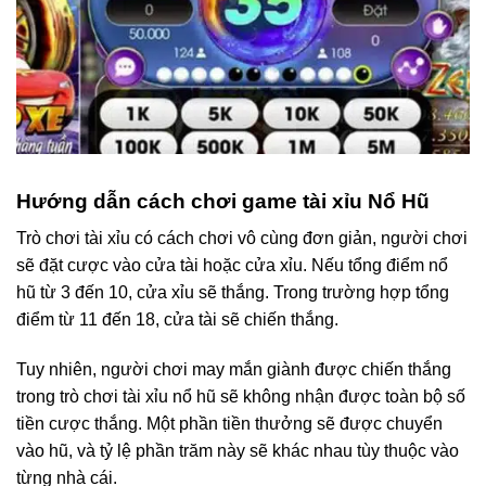
Hướng dẫn cách chơi game tài xỉu Nổ Hũ
Trò chơi tài xỉu có cách chơi vô cùng đơn giản, người chơi
sẽ đặt cược vào cửa tài hoặc cửa xỉu. Nếu tổng điểm nổ
hũ từ 3 đến 10, cửa xỉu sẽ thắng. Trong trường hợp tổng
điểm từ 11 đến 18, cửa tài sẽ chiến thắng.
Tuy nhiên, người chơi may mắn giành được chiến thắng
trong trò chơi tài xỉu nổ hũ sẽ không nhận được toàn bộ số
tiền cược thắng. Một phần tiền thưởng sẽ được chuyển
vào hũ, và tỷ lệ phần trăm này sẽ khác nhau tùy thuộc vào
từng nhà cái.