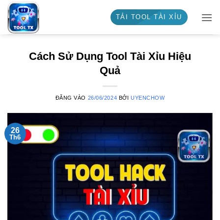
Bỏ
TẢI TOOL TÀI XỈU
qua
nội
dung
Cách Sử Dụng Tool Tài Xỉu Hiệu
Quả
ĐĂNG VÀO
26/06/2024
BỞI
UYENCHOW
26
Th6