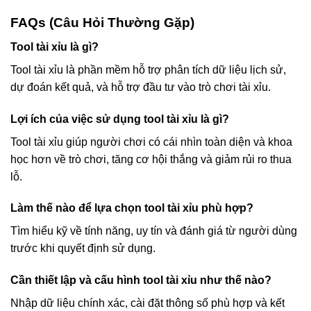
FAQs (Câu Hỏi Thường Gặp)
Tool tài xỉu là gì?
Tool tài xỉu là phần mềm hỗ trợ phân tích dữ liệu lịch sử,
dự đoán kết quả, và hỗ trợ đầu tư vào trò chơi tài xỉu.
Lợi ích của việc sử dụng tool tài xỉu là gì?
Tool tài xỉu giúp người chơi có cái nhìn toàn diện và khoa
học hơn về trò chơi, tăng cơ hội thắng và giảm rủi ro thua
lỗ.
Làm thế nào để lựa chọn tool tài xỉu phù hợp?
Tìm hiểu kỹ về tính năng, uy tín và đánh giá từ người dùng
trước khi quyết định sử dụng.
Cần thiết lập và cấu hình tool tài xỉu như thế nào?
Nhập dữ liệu chính xác, cài đặt thông số phù hợp và kết