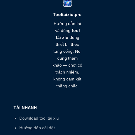
Tooltaixiu.pro
Hướng dẫn tải
và dùng
tool
tài xỉu
đúng
thiết bị, theo
từng cổng. Nội
dung tham
khảo — chơi có
trách nhiệm,
không cam kết
thắng chắc.
TẢI NHANH
Download tool tài xỉu
Hướng dẫn cài đặt