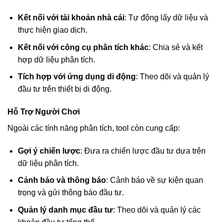
Kết nối với tài khoản nhà cái
: Tự động lấy dữ liệu và
thực hiện giao dịch.
Kết nối với công cụ phân tích khác
: Chia sẻ và kết
hợp dữ liệu phân tích.
Tích hợp với ứng dụng di động
: Theo dõi và quản lý
đầu tư trên thiết bị di động.
Hỗ Trợ Người Chơi
Ngoài các tính năng phân tích, tool còn cung cấp:
Gợi ý chiến lược
: Đưa ra chiến lược đầu tư dựa trên
dữ liệu phân tích.
Cảnh báo và thông báo
: Cảnh báo về sự kiện quan
trọng và gửi thông báo đầu tư.
Quản lý danh mục đầu tư
: Theo dõi và quản lý các