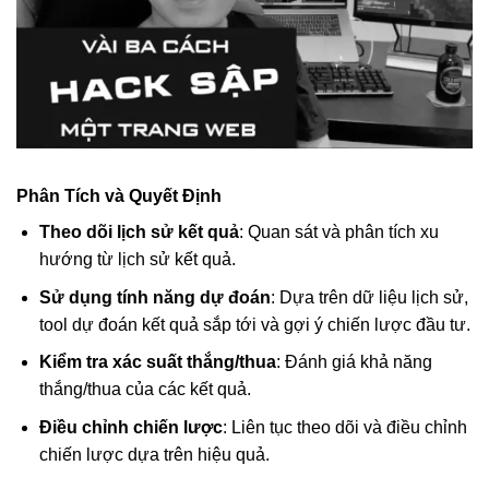
Phân Tích và Quyết Định
Theo dõi lịch sử kết quả
: Quan sát và phân tích xu
hướng từ lịch sử kết quả.
Sử dụng tính năng dự đoán
: Dựa trên dữ liệu lịch sử,
tool dự đoán kết quả sắp tới và gợi ý chiến lược đầu tư.
Kiểm tra xác suất thắng/thua
: Đánh giá khả năng
thắng/thua của các kết quả.
Điều chỉnh chiến lược
: Liên tục theo dõi và điều chỉnh
chiến lược dựa trên hiệu quả.