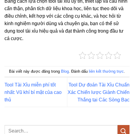
Bằng cách lựa chọn tool tài xỉu uy tín, thiết lập và cấu hình
cẩn thận, phân tích dữ liệu khoa học, liên tục theo dõi và
điều chỉnh, kết hợp với các công cụ khác, và học hỏi từ
kinh nghiệm người dùng và chuyên gia, bạn có thể sử
dụng tool tài xỉu hiệu quả và đạt thành công trong đầu tư
cá cược.
Bài viết này được đăng trong
Blog
. Đánh dấu
liên kết thường trực
.
Tool Tài Xỉu miễn phí tốt
Tool Dự đoán Tài Xỉu Chuẩn
nhất: Vũ khí bí mật của cao
Xác Chiến lược Giành Chiến
thủ
Thắng tại Các Sòng Bạc