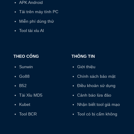
APK Android
Tải trên máy tính PC
Miễn phí dùng thử
Tool tài xỉu AI
THEO CỔNG
THÔNG TIN
Sunwin
Giới thiệu
Go88
Chính sách bảo mật
B52
Điều khoản sử dụng
Tài Xỉu MD5
Cảnh báo lừa đảo
Kubet
Nhận biết tool giả mạo
Tool BCR
Tool có bị cấm không