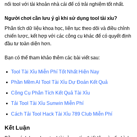
nối tool với tài khoản nhà cái để có trải nghiệm tốt nhất.
Người chơi cần lưu ý gì khi sử dụng tool tài xỉu?
Phân tích dữ liệu khoa học, liên tục theo dõi và điều chỉnh
chiến lược, kết hợp với các công cụ khác để có quyết định
đầu tư toàn diện hơn.
Bạn có thể tham khảo thêm các bài viết sau:
Tool Tài Xỉu Miễn Phí Tốt Nhất Hiện Nay
Phần Mềm AI Tool Tài Xỉu Dự Đoán Kết Quả
Công Cụ Phân Tích Kết Quả Tài Xỉu
Tải Tool Tài Xỉu Sunwin Miễn Phí
Cách Tải Tool Hack Tài Xỉu 789 Club Miễn Phí
Kết Luận