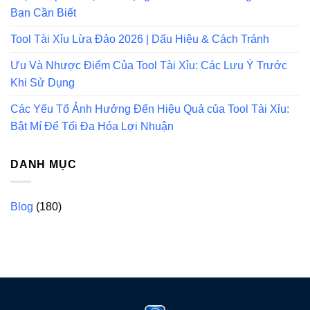
Bạn Cần Biết
Tool Tài Xỉu Lừa Đảo 2026 | Dấu Hiệu & Cách Tránh
Ưu Và Nhược Điểm Của Tool Tài Xỉu: Các Lưu Ý Trước
Khi Sử Dụng
Các Yếu Tố Ảnh Hưởng Đến Hiệu Quả của Tool Tài Xỉu:
Bật Mí Để Tối Đa Hóa Lợi Nhuận
DANH MỤC
Blog
(180)