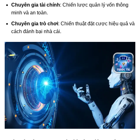
Chuyên gia tài chính
: Chiến lược quản lý vốn thông
minh và an toàn.
Chuyên gia trò chơi
: Chiến thuật đặt cược hiệu quả và
cách đánh bại nhà cái.