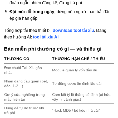
đoán ngẫu nhiên đáng kể, đừng trả phí.
Đặt mức lỗ trong ngày;
dừng nếu người bán bắt đầu
ép gia hạn gấp.
Tổng hợp tải theo thiết bị:
download tool tài xỉu
. Đang
theo hướng AI:
tool tài xỉu AI
.
Bản miễn phí thường có gì — và thiếu gì
THƯỜNG CÓ
THƯỜNG HẠN CHẾ / THIẾU
Đọc chuỗi Tài–Xỉu gần
Module quản lý vốn đầy đủ
nhất
Nhận dạng cầu quen (bệt,
Tự động cược ổn định lâu dài
đảo, 1-2…)
Gợi ý cửa nghiêng trong
Cam kết tỷ lệ thắng cố định (ai hứa
mẫu hiện tại
vậy → cảnh giác)
Dùng để tự đo trước khi
“Hack MD5 / bẻ kèo nhà cái”
trả phí