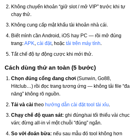
Không chuyển khoản “giữ slot / mở VIP” trước khi tự
chạy thử.
Không cung cấp mật khẩu tài khoản nhà cái.
Biết mình cần Android, iOS hay PC — rồi mở đúng
trang:
APK
,
cài đặt
, hoặc
tải trên máy tính
.
Tắt chế độ tự động cược khi mới thử.
Cách dùng thử an toàn (5 bước)
Chọn đúng cổng đang chơi
(Sunwin, Go88,
Hitclub…) rồi đọc trang tương ứng — không tải file “đa
năng” không rõ nguồn.
Tải và cài
theo
hướng dẫn cài đặt tool tài xỉu
.
Chạy chế độ quan sát:
ghi đúng/sai tối thiểu vài chục
ván; đừng all-in vì một chuỗi “đúng” ngắn.
So với đoán bừa:
nếu sau mẫu đó tool không hơn