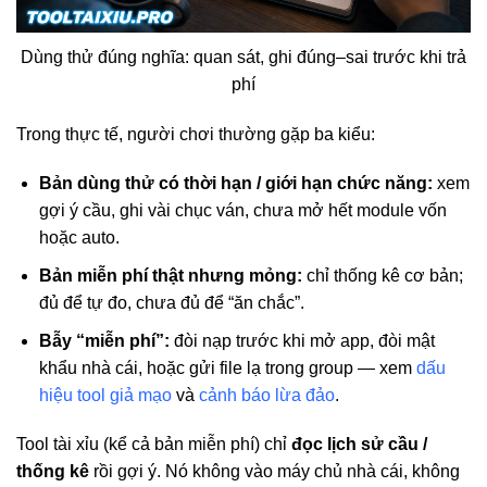
Dùng thử đúng nghĩa: quan sát, ghi đúng–sai trước khi trả
phí
Trong thực tế, người chơi thường gặp ba kiểu:
Bản dùng thử có thời hạn / giới hạn chức năng:
xem
gợi ý cầu, ghi vài chục ván, chưa mở hết module vốn
hoặc auto.
Bản miễn phí thật nhưng mỏng:
chỉ thống kê cơ bản;
đủ để tự đo, chưa đủ để “ăn chắc”.
Bẫy “miễn phí”:
đòi nạp trước khi mở app, đòi mật
khẩu nhà cái, hoặc gửi file lạ trong group — xem
dấu
hiệu tool giả mạo
và
cảnh báo lừa đảo
.
Tool tài xỉu (kể cả bản miễn phí) chỉ
đọc lịch sử cầu /
thống kê
rồi gợi ý. Nó không vào máy chủ nhà cái, không