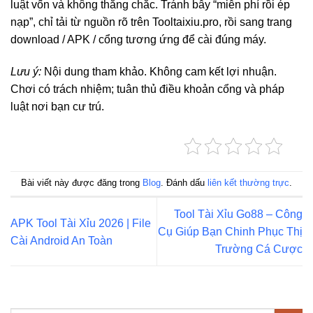
luật vốn và không thắng chắc. Tránh bẫy “miễn phí rồi ép
nạp”, chỉ tải từ nguồn rõ trên Tooltaixiu.pro, rồi sang trang
download / APK / cổng tương ứng để cài đúng máy.
Lưu ý:
Nội dung tham khảo. Không cam kết lợi nhuận.
Chơi có trách nhiệm; tuân thủ điều khoản cổng và pháp
luật nơi bạn cư trú.
Bài viết này được đăng trong
Blog
. Đánh dấu
liên kết thường trực
.
Tool Tài Xỉu Go88 – Công
APK Tool Tài Xỉu 2026 | File
Cụ Giúp Bạn Chinh Phục Thị
Cài Android An Toàn
Trường Cá Cược