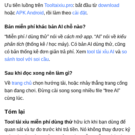
Ưu tiên luồng trên
Tooltaixiu.pro
: bắt đầu từ
download
hoặc
APK Android
, rồi làm theo
cài đặt
.
Bản miễn phí khác bản AI chỗ nào?
“Miễn phí / dùng thử” nói về
cách mở app
. “AI” nói về
kiểu
phân tích
(thống kê / học máy). Có bản AI dùng thử, cũng
có bản thống kê đơn giản trả phí. Xem
tool tài xỉu AI
và
so
sánh tool với soi cầu
.
Sau khi đọc xong nên làm gì?
Về
trang chủ
chọn hướng tải, hoặc nhảy thẳng trang cổng
bạn đang chơi. Đừng cài song song nhiều file “free AI”
cùng lúc.
Tóm lại
Tool tài xỉu miễn phí dùng thử
hữu ích khi bạn dùng để
quan sát và tự đo trước khi trả tiền. Nó không thay được kỷ