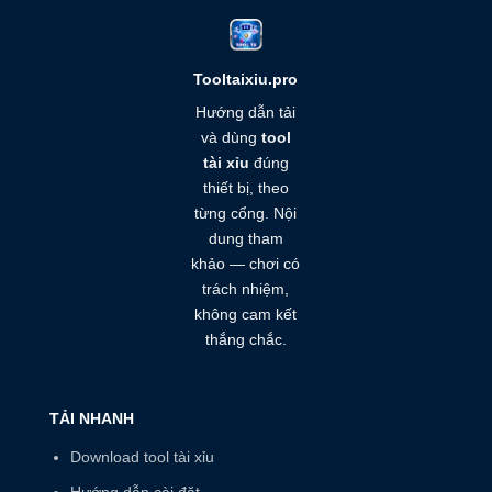
Tooltaixiu.pro
Hướng dẫn tải
và dùng
tool
tài xỉu
đúng
thiết bị, theo
từng cổng. Nội
dung tham
khảo — chơi có
trách nhiệm,
không cam kết
thắng chắc.
TẢI NHANH
Download tool tài xỉu
Hướng dẫn cài đặt