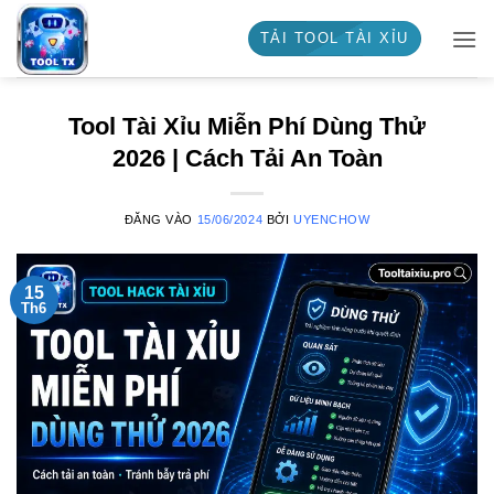
Bỏ
TẢI TOOL TÀI XỈU
qua
nội
dung
Tool Tài Xỉu Miễn Phí Dùng Thử
2026 | Cách Tải An Toàn
ĐĂNG VÀO
15/06/2024
BỞI
UYENCHOW
15
Th6