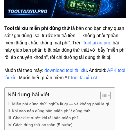
Tool tài xỉu miễn phí dùng thử
là bản cho bạn chạy quan
sát / ghi đúng–sai trước khi trả tiền — không phải “phần
mềm thắng chắc không mất phí”. Trên
Tooltaixiu.pro
, bài
này giúp bạn phân biệt bản dùng thử thật với bẫy “miễn phí
rồi ép chuyển khoản”, rồi chỉ đường tải đúng thiết bị.
Muốn tải theo máy:
download tool tài xỉu
. Android:
APK tool
tài xỉu
. Muốn hiểu phần mềm AI:
tool tài xỉu AI
.
Nội dung bài viết
“Miễn phí dùng thử” nghĩa là gì — và không phải là gì
Khi nào nên dùng bản miễn phí / dùng thử
Checklist trước khi tải bản miễn phí
Cách dùng thử an toàn (5 bước)