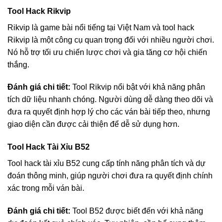
Tool Hack Rikvip
Rikvip là game bài nổi tiếng tại Việt Nam và tool hack
Rikvip là một công cụ quan trọng đối với nhiều người chơi.
Nó hỗ trợ tối ưu chiến lược chơi và gia tăng cơ hội chiến
thắng.
Đánh giá chi tiết:
Tool Rikvip nổi bật với khả năng phân
tích dữ liệu nhanh chóng. Người dùng dễ dàng theo dõi và
đưa ra quyết định hợp lý cho các ván bài tiếp theo, nhưng
giao diện cần được cải thiện để dễ sử dụng hơn.
Tool Hack Tài Xỉu B52
Tool hack tài xỉu B52 cung cấp tính năng phân tích và dự
đoán thông minh, giúp người chơi đưa ra quyết định chính
xác trong mỗi ván bài.
Đánh giá chi tiết:
Tool B52 được biết đến với khả năng