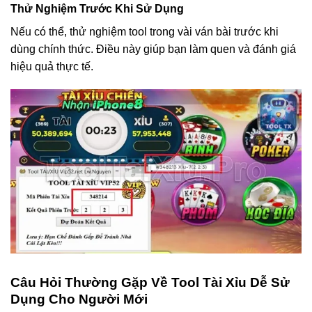
Thử Nghiệm Trước Khi Sử Dụng
Nếu có thể, thử nghiệm tool trong vài ván bài trước khi
dùng chính thức. Điều này giúp bạn làm quen và đánh giá
hiệu quả thực tế.
Câu Hỏi Thường Gặp Về Tool Tài Xỉu Dễ Sử
Dụng Cho Người Mới