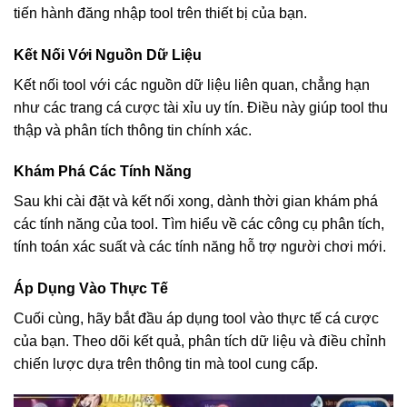
tiến hành đăng nhập tool trên thiết bị của bạn.
Kết Nối Với Nguồn Dữ Liệu
Kết nối tool với các nguồn dữ liệu liên quan, chẳng hạn
như các trang cá cược tài xỉu uy tín. Điều này giúp tool thu
thập và phân tích thông tin chính xác.
Khám Phá Các Tính Năng
Sau khi cài đặt và kết nối xong, dành thời gian khám phá
các tính năng của tool. Tìm hiểu về các công cụ phân tích,
tính toán xác suất và các tính năng hỗ trợ người chơi mới.
Áp Dụng Vào Thực Tế
Cuối cùng, hãy bắt đầu áp dụng tool vào thực tế cá cược
của bạn. Theo dõi kết quả, phân tích dữ liệu và điều chỉnh
chiến lược dựa trên thông tin mà tool cung cấp.