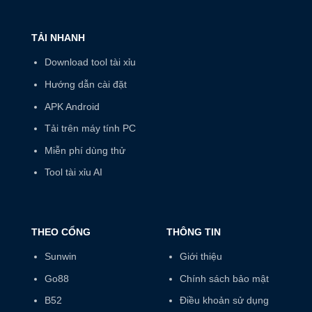
TẢI NHANH
Download tool tài xỉu
Hướng dẫn cài đặt
APK Android
Tải trên máy tính PC
Miễn phí dùng thử
Tool tài xỉu AI
THEO CỔNG
THÔNG TIN
Sunwin
Giới thiệu
Go88
Chính sách bảo mật
B52
Điều khoản sử dụng