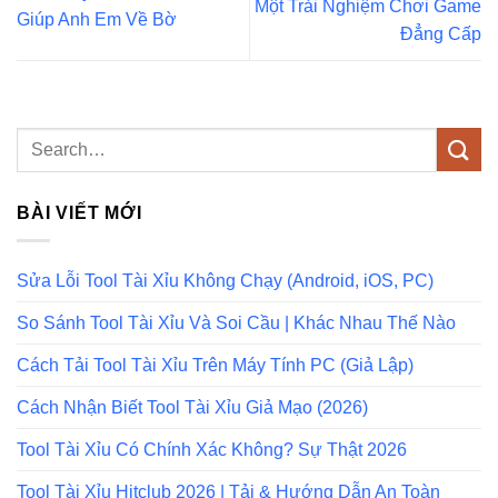
Một Trải Nghiệm Chơi Game
Giúp Anh Em Về Bờ
Đẳng Cấp
BÀI VIẾT MỚI
Sửa Lỗi Tool Tài Xỉu Không Chạy (Android, iOS, PC)
So Sánh Tool Tài Xỉu Và Soi Cầu | Khác Nhau Thế Nào
Cách Tải Tool Tài Xỉu Trên Máy Tính PC (Giả Lập)
Cách Nhận Biết Tool Tài Xỉu Giả Mạo (2026)
Tool Tài Xỉu Có Chính Xác Không? Sự Thật 2026
Tool Tài Xỉu Hitclub 2026 | Tải & Hướng Dẫn An Toàn