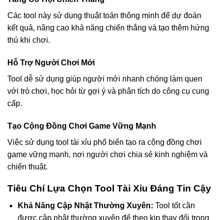
Các tool này sử dụng thuật toán thông minh để dự đoán
kết quả, nâng cao khả năng chiến thắng và tạo thêm hứng
thú khi chơi.
Hỗ Trợ Người Chơi Mới
Tool dễ sử dụng giúp người mới nhanh chóng làm quen
với trò chơi, học hỏi từ gợi ý và phân tích do công cụ cung
cấp.
Tạo Cộng Đồng Chơi Game Vững Mạnh
Việc sử dụng tool tài xỉu phổ biến tạo ra cộng đồng chơi
game vững mạnh, nơi người chơi chia sẻ kinh nghiệm và
chiến thuật.
Tiêu Chí Lựa Chọn Tool Tài Xỉu Đáng Tin Cậy
Khả Năng Cập Nhật Thường Xuyên:
Tool tốt cần
được cập nhật thường xuyên để theo kịp thay đổi trong