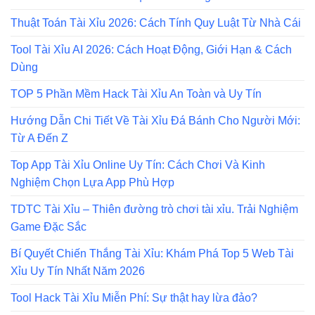
Thuật Toán Tài Xỉu 2026: Cách Tính Quy Luật Từ Nhà Cái
Tool Tài Xỉu AI 2026: Cách Hoạt Động, Giới Hạn & Cách
Dùng
TOP 5 Phần Mềm Hack Tài Xỉu An Toàn và Uy Tín
Hướng Dẫn Chi Tiết Về Tài Xỉu Đá Bánh Cho Người Mới:
Từ A Đến Z
Top App Tài Xỉu Online Uy Tín: Cách Chơi Và Kinh
Nghiệm Chọn Lựa App Phù Hợp
TDTC Tài Xỉu – Thiên đường trò chơi tài xỉu. Trải Nghiệm
Game Đặc Sắc
Bí Quyết Chiến Thắng Tài Xỉu: Khám Phá Top 5 Web Tài
Xỉu Uy Tín Nhất Năm 2026
Tool Hack Tài Xỉu Miễn Phí: Sự thật hay lừa đảo?