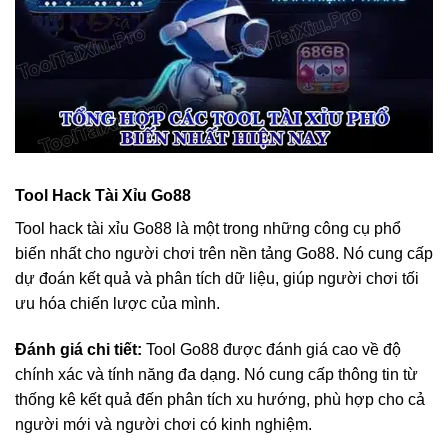
Tool Hack Tài Xỉu Go88
Tool hack tài xỉu Go88 là một trong những công cụ phổ
biến nhất cho người chơi trên nền tảng Go88. Nó cung cấp
dự đoán kết quả và phân tích dữ liệu, giúp người chơi tối
ưu hóa chiến lược của mình.
Đánh giá chi tiết:
Tool Go88 được đánh giá cao về độ
chính xác và tính năng đa dạng. Nó cung cấp thông tin từ
thống kê kết quả đến phân tích xu hướng, phù hợp cho cả
người mới và người chơi có kinh nghiệm.